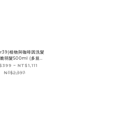
tur39|植物與咖啡因洗髮
脆弱髮500ml (多規格
組)
399 ~ NT$1,111
NT$2,397