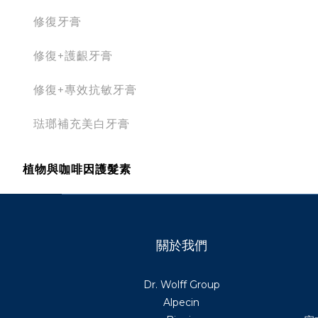
修復牙膏
修復+護齦牙膏
修復+專效抗敏牙膏
琺瑯補充美白牙膏
植物與咖啡因護髮素
關於我們
Dr. Wolff Group
Alpecin